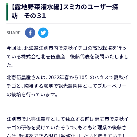
【露地野菜潅水編】スミカのユーザー探
訪 その３１
SHARE
今回は、北海道江別市内で夏秋イチゴの高設栽培を行っ
ている株式会社北壱伍農産 後藤代表を訪問いたしまし
た。
北壱伍農産さんは、2022年春から10㌃のハウスで夏秋イ
チゴと、隣接する露地で観光農園用としてブルーベリー
の栽培を行っています。
江別市で北壱伍農産として独立する前は恵庭市で夏秋イ
チゴの研修を受けていたそうで、もともと理系の後藤さ
んは、栽培をできる限り「数値化」したいと考えていまし