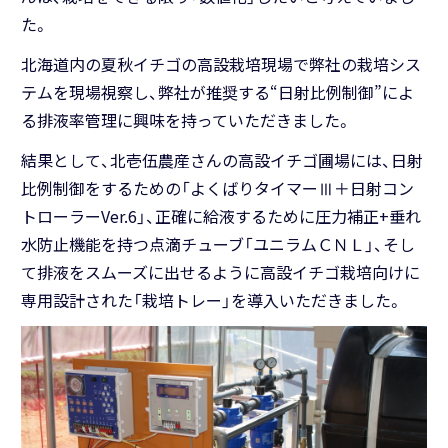
た。
北海道内の夏秋イチゴの高設栽培現場で弊社の栽培シス
テムを現場視察し、弊社が推奨する“日射比例制御”によ
る排液率管理に興味を持っていただきました。
結果として、北壱伍農産さんの高設イチゴ圃場には、日射
比例制御をするための「よくばりタイマーⅢ＋日射コン
トローラーVer.6」、正確に給液するために圧力補正+垂れ
水防止機能を持つ点滴チューブ「ユニラムＣＮＬ」、そし
て排液をスムーズに出せるように高設イチゴ栽培向けに
専用設計された「栽培トレー」を導入いただきました。