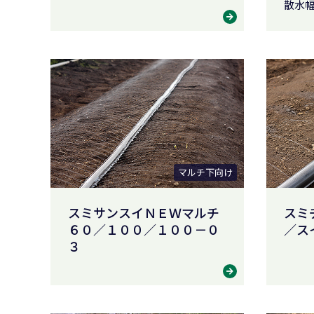
散水幅
マルチ下向け
スミサンスイＮＥＷマルチ
スミ
６０／１００／１００－０
／ス
３