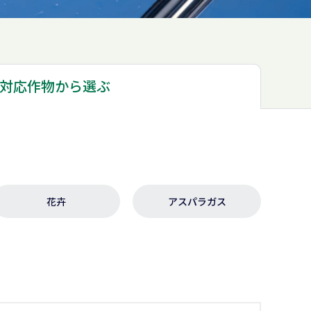
対応作物から
選ぶ
花卉
アスパラガス