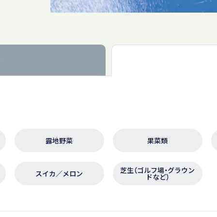
ぶ
露地野菜
果菜類
芝生（ゴルフ場・グラウン
スイカ／メロン
ドなど）