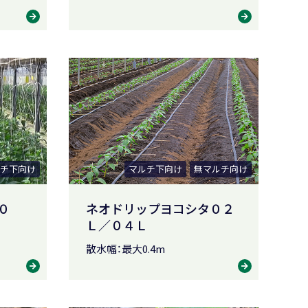
チ下向け
マルチ下向け
無マルチ向け
０
ネオドリップヨコシタ０２
Ｌ／０４Ｌ
散水幅：最大0.4m