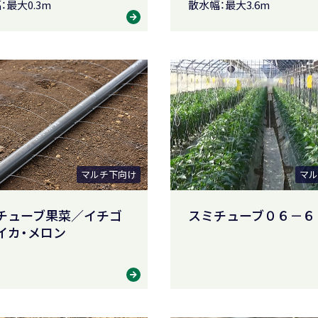
：最大0.3m
散水幅：最大3.6m
マルチ下向け
マル
チューブ果菜／イチゴ
スミチューブ０６－６
イカ・メロン