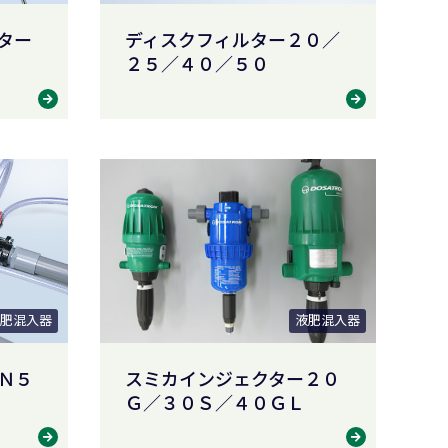
ター
ディスクフィルター２０／
２５／４０／５０
肥混入器
液肥混入器
Ｎ５
スミカインジェクター２０
Ｇ／３０Ｓ／４０ＧＬ