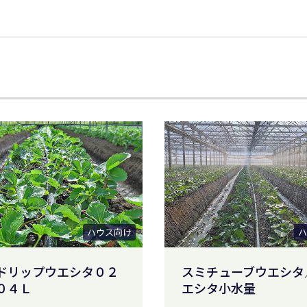
ハウス向け
ハ
ドリップウエシタ０２
スミチューブウエシタ
０４Ｌ
エシタ小水量