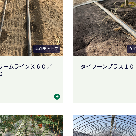
点滴チューブ
点
リームラインＸ６０／
タイフーンプラス１０
０