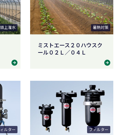
頭上潅水
暑熱対策
ミストエース２０ハウスク
ール０２Ｌ／０４Ｌ
ィルター
フィルター