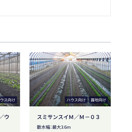
ウス向け
ハウス向け
露地向け
／ウ
スミサンスイＭ／Ｍ－０３
散水幅：最大3.6m