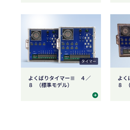
タイマー
よくばりタイマーⅢ ４／
よく
８ （標準モデル）
８ 