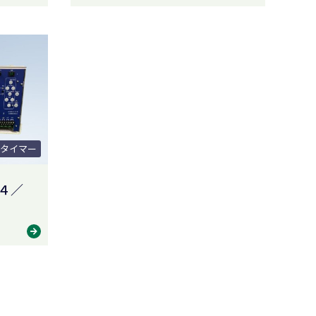
タイマー
４／