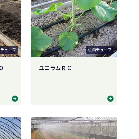
滴チューブ
点滴チューブ
０
ユニラムＲＣ