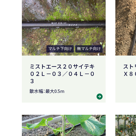
マルチ下向け
無マルチ向け
ミストエース２０サイテキ
スト
０２Ｌ－０３／０４Ｌ－０
Ｘ８
３
散水幅：最大0.5m