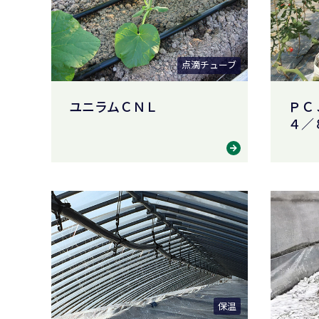
点滴チューブ
ユニラムＣＮＬ
ＰＣ
４／
保温