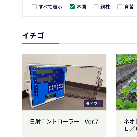
すべて表示
本圃
親株
育苗
イチゴ
タイマー
日射コントローラー Ver.7
ネオ
Ｌ／