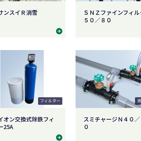
サンスイＲ消雪
ＳＮＺファインフィル
５０／８０
フィルター
液
Zイオン交換式除鉄フィ
スミチャージＮ４０／
25A
０