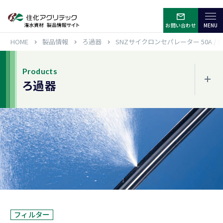
お問い合わせ
HOME
製品情報
ろ過器
SNZサイクロンセパレーター 50A / 8
Products
ろ過器
ジャンルから選ぶ
噴霧散水
水平散水
点滴潅水
サイド・頭上潅水
その他色々な使用方法
フィルター
ろ過器