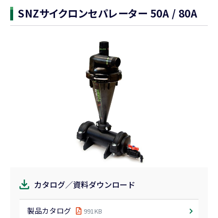
液肥混入器
SNZサイクロンセパレーター 50A / 80A
自動潅水／施肥システム
周辺部材
巻取機
対応作物から選ぶ
葉菜類／水稲育苗
露地野菜
果菜類
花卉
アスパラガス
イチゴ
果樹
カタログ／資料ダウンロード
スイカ／メロン
芝生（ゴルフ場・グラウンドなど）
製品カタログ
991KB