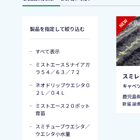
製品を指定して絞り込む
すべて表示
ミストエースＳナイアガ
ラ５４／６３／７２
スミレ
ネオドリップウエシタ０
キャベ
２Ｌ／０４Ｌ
鹿児島
新留 諭
ミストエース２０ポット
育苗
スミチューブウエシタ／
ウエシタ小水量