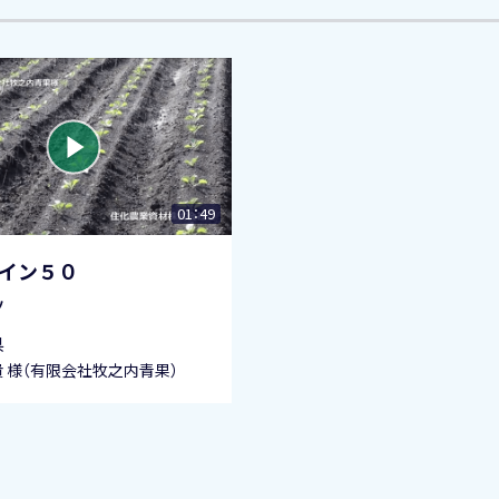
01：49
イン５０
ツ
県
貴 様（有限会社牧之内青果）