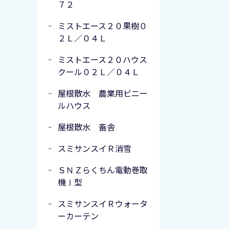
７２
ミストエース２０果樹０
２Ｌ／０４Ｌ
ミストエース２０ハウス
クール０２Ｌ／０４Ｌ
屋根散水 農業用ビニー
ルハウス
屋根散水 畜舎
スミサンスイＲ消雪
ＳＮＺらくちん電動巻取
機Ⅰ型
スミサンスイＲウォータ
ーカーテン