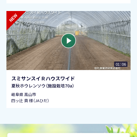
01：06
スミサンスイＲハウスワイド
夏秋ホウレンソウ（施設栽培70a）
岐阜県 高山市
四ッ辻 貢 様（JAひだ）