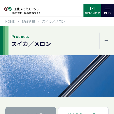
お問い合わせ
HOME
製品情報
スイカ／メロン
Products
スイカ／メロン
ジャンルから選ぶ
噴霧散水
水平散水
点滴潅水
サイド・頭上潅水
その他色々な使用方法
ろ過器