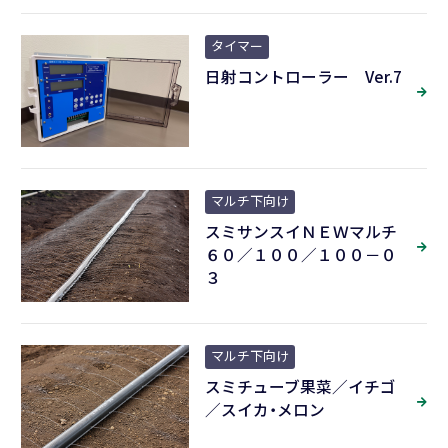
Close
タイマー
日射コントローラー Ver.7
マルチ下向け
スミサンスイＮＥＷマルチ
６０／１００／１００－０
３
マルチ下向け
スミチューブ果菜／イチゴ
／スイカ・メロン