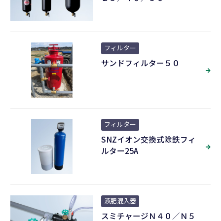
フィルター
サンドフィルター５０
フィルター
SNZイオン交換式除鉄フィ
ルター25A
液肥混入器
スミチャージＮ４０／Ｎ５