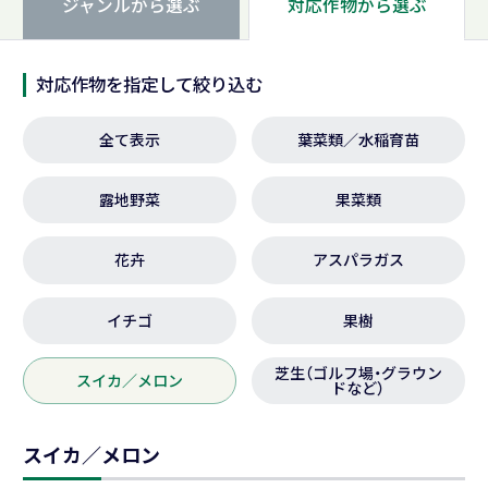
ジャンルから
選ぶ
対応作物から
選ぶ
液肥混入器
自動潅水／施肥システム
周辺部材
対応作物を指定して絞り込む
巻取機
全て表示
葉菜類／水稲育苗
対応作物から選ぶ
露地野菜
果菜類
葉菜類／水稲育苗
露地野菜
花卉
アスパラガス
果菜類
花卉
イチゴ
果樹
アスパラガス
イチゴ
芝生（ゴルフ場・グラウン
スイカ／メロン
ドなど）
果樹
スイカ／メロン
スイカ／メロン
芝生（ゴルフ場・グラウンドなど）