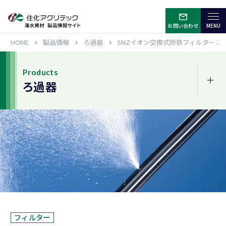
お問い合わせ
HOME
製品情報
ろ過器
SNZイオン交換式除鉄フィルター25
Products
ろ過器
ジャンルから選ぶ
噴霧散水
水平散水
点滴潅水
サイド・頭上潅水
その他色々な使用方法
フィルター
ろ過器