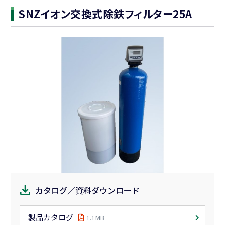
液肥混入器
SNZイオン交換式除鉄フィルター25A
自動潅水／施肥システム
周辺部材
巻取機
対応作物から選ぶ
葉菜類／水稲育苗
露地野菜
果菜類
花卉
アスパラガス
イチゴ
果樹
カタログ／資料ダウンロード
スイカ／メロン
芝生（ゴルフ場・グラウンドなど）
製品カタログ
1.1MB