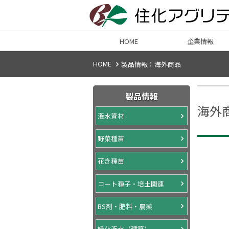
HOME
企業情報
HOME
製品情報：海外商品
製品情報
海外
潅水資材
野菜種苗
花き種苗
コート種子・培土関連
BS剤・肥料・農薬
緑化潅水（建築）